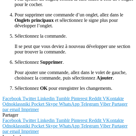
pour le cocher.
Pour supprimer une commande d’un onglet, allez dans le
Onglets principaux
et sélectionnez le signe plus pour
développer l’onglet.
Sélectionnez la commande.
Il se peut que vous deviez à nouveau développer une section
pour trouver la commande.
Sélectionnez
Supprimer
.
Pour ajouter une commande, allez dans le volet de gauche,
choisissez la commande, puis sélectionnez
Ajouter
.
Sélectionnez
OK
pour enregistrer les changements.
Facebook
Twitter
Linkedin
Tumblr
Pinterest
Reddit
VKontakte
Odnoklassniki
Pocket
Skype
WhatsApp
Telegram
Viber
Partager
par email
Imprimer
Partager
Facebook
Twitter
Linkedin
Tumblr
Pinterest
Reddit
VKontakte
Odnoklassniki
Pocket
Skype
WhatsApp
Telegram
Viber
Partager
par email
Imprimer