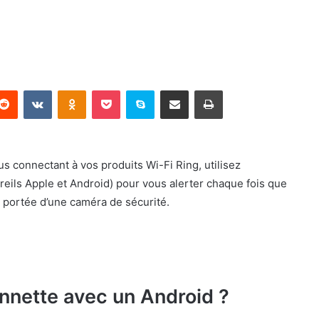
terest
Reddit
VKontakte
Odnoklassniki
Pocket
Skype
Partager par email
Imprimer
 connectant à vos produits Wi-Fi Ring, utilisez
pareils Apple et Android) pour vous alerter chaque fois que
 portée d’une caméra de sécurité.
onnette avec un Android ?