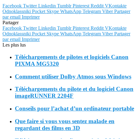
Facebook
Twitter
Linkedin
Tumblr
Pinterest
Reddit
VKontakte
Odnoklassniki
Pocket
Skype
WhatsApp
Telegram
Viber
Partager
par email
Imprimer
Partager
Facebook
Twitter
Linkedin
Tumblr
Pinterest
Reddit
VKontakte
Odnoklassniki
Pocket
Skype
WhatsApp
Telegram
Viber
Partager
par email
Imprimer
Les plus lus
Téléchargements de pilotes et logiciels Canon
PIXMA MG5320
Comment utiliser Dolby Atmos sous Windows
Téléchargements du pilote et du logiciel Canon
imageRUNNER 2204F
Conseils pour l’achat d’un ordinateur portable
Que faire si vous vous sentez malade en
regardant des films en 3D