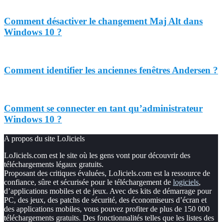
Comment désactiver le changement Maj Alt dans
Windows 10 ?
Comment identifier les anciennes fenêtres Andersen ?
Comment se connecter en tant qu’administrateur
Windows 10 ?
A propos du site LoJiciels
LoJiciels.com est le site où les gens vont pour découvrir des
téléchargements légaux gratuits.
Proposant des critiques évaluées, LoJiciels.com est la ressource de
confiance, sûre et sécurisée pour le téléchargement de
logiciels
,
d’applications mobiles et de jeux. Avec des kits de démarrage pour
PC, des jeux, des patchs de sécurité, des économiseurs d’écran et
des applications mobiles, vous pouvez profiter de plus de 150 000
téléchargements gratuits. Des fonctionnalités telles que les listes des