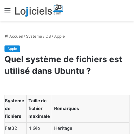
Menu
Accueil
/
Système
/
OS
/
Apple
Apple
Quel système de fichiers est
utilisé dans Ubuntu ?
Système
Taille de
de
fichier
Remarques
fichiers
maximale
Fat32
4 Gio
Héritage