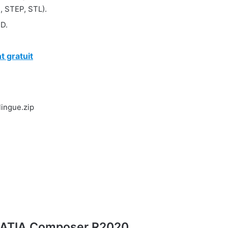
, STEP, STL).
3D.
 gratuit
ingue.zip
 CATIA Composer R2020