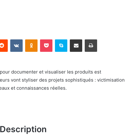
terest
Reddit
VKontakte
Odnoklassniki
Pocket
Skype
Partager par email
Imprimer
ur documenter et visualiser les produits est
teurs vont styliser des projets sophistiqués : victimisation
eaux et connaissances réelles.
Description