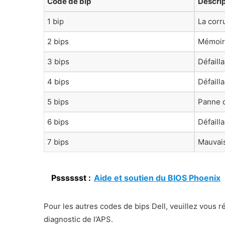
Code de bip
Descrip
1 bip
La corr
2 bips
Mémoir
3 bips
Défaill
4 bips
Défaill
5 bips
Panne d
6 bips
Défaill
7 bips
Mauvai
Psssssst :
Aide et soutien du BIOS Phoenix
Pour les autres codes de bips Dell, veuillez vous r
diagnostic de l’APS.