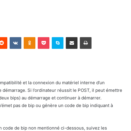
terest
Reddit
VKontakte
Odnoklassniki
Pocket
Skype
Partager par email
Imprimer
mpatibilité et la connexion du matériel interne d’un
 démarrage. Si l’ordinateur réussit le POST, il peut émettre
 deux bips) au démarrage et continuer à démarrer.
 n’émet pas de bip ou génère un code de bip indiquant à
 un code de bip non mentionné ci-dessous, suivez les