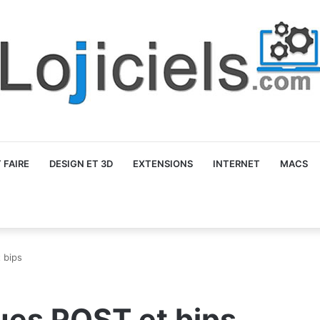
FAIRE
DESIGN ET 3D
EXTENSIONS
INTERNET
MACS
 bips
ues POST et bips