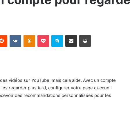
terest
Reddit
VKontakte
Odnoklassniki
Pocket
Skype
Partager par email
Imprimer
 des vidéos sur YouTube, mais cela aide. Avec un compte
es regarder plus tard, configurer votre page d’accueil
ecevoir des recommandations personnalisées pour les