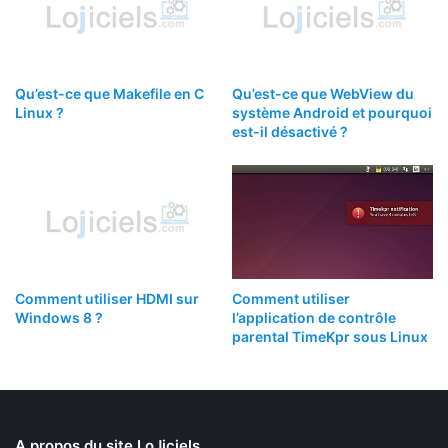
Qu’est-ce que Makefile en C
Qu’est-ce que WebView du
Linux ?
système Android et pourquoi
est-il désactivé ?
Comment utiliser HDMI sur
Comment utiliser
Windows 8 ?
l’application de contrôle
parental TimeKpr sous Linux
A propos du site LoJiciels