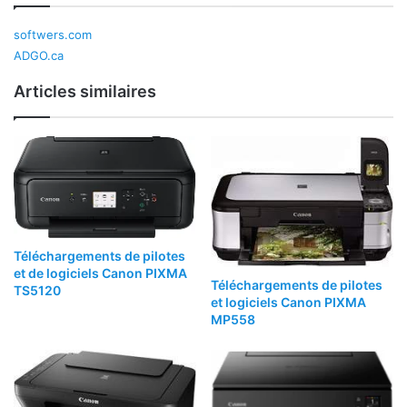
softwers.com
ADGO.ca
Articles similaires
Téléchargements de pilotes
et de logiciels Canon PIXMA
Téléchargements de pilotes
TS5120
et logiciels Canon PIXMA
MP558