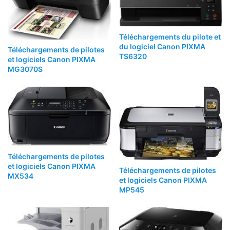
Téléchargements du pilote et
du logiciel Canon PIXMA
Téléchargements de pilotes
TS6320
et logiciels Canon PIXMA
MG3070S
Téléchargements de pilotes
et logiciels Canon PIXMA
Téléchargements de pilotes
MX534
et logiciels Canon PIXMA
MP545