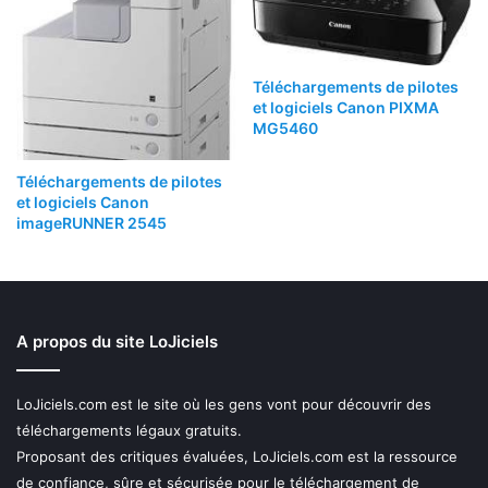
Téléchargements de pilotes
et logiciels Canon PIXMA
MG5460
Téléchargements de pilotes
et logiciels Canon
imageRUNNER 2545
A propos du site LoJiciels
LoJiciels.com est le site où les gens vont pour découvrir des
téléchargements légaux gratuits.
Proposant des critiques évaluées, LoJiciels.com est la ressource
de confiance, sûre et sécurisée pour le téléchargement de