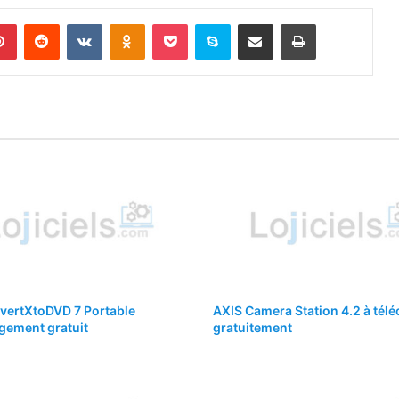
lr
Pinterest
Reddit
VKontakte
Odnoklassniki
Pocket
Skype
Partager par email
Imprimer
ertXtoDVD 7 Portable
AXIS Camera Station 4.2 à tél
gement gratuit
gratuitement