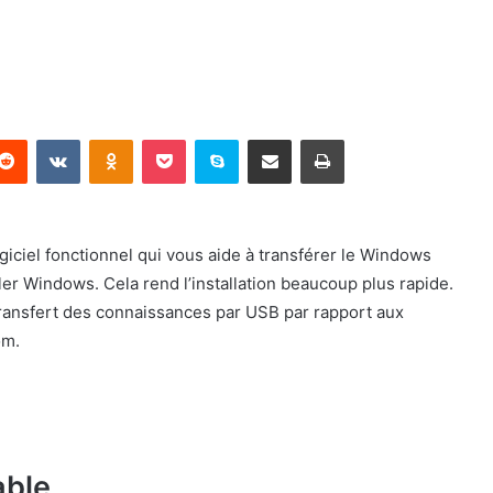
terest
Reddit
VKontakte
Odnoklassniki
Pocket
Skype
Partager par email
Imprimer
giciel fonctionnel qui vous aide à transférer le Windows
ler Windows. Cela rend l’installation beaucoup plus rapide.
transfert des connaissances par USB par rapport aux
om.
able