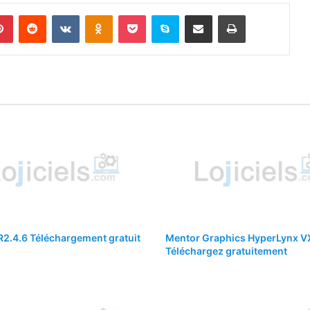
lr
Pinterest
Reddit
VKontakte
Odnoklassniki
Pocket
Skype
Partager par email
Imprimer
R2.4.6 Téléchargement gratuit
Mentor Graphics HyperLynx V
Téléchargez gratuitement