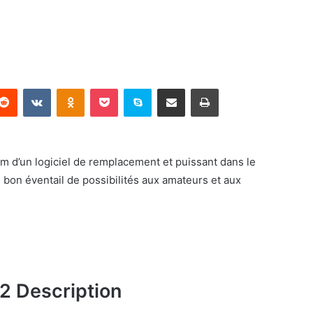
terest
Reddit
VKontakte
Odnoklassniki
Pocket
Skype
Partager par email
Imprimer
m d’un logiciel de remplacement et puissant dans le
 bon éventail de possibilités aux amateurs et aux
2 Description