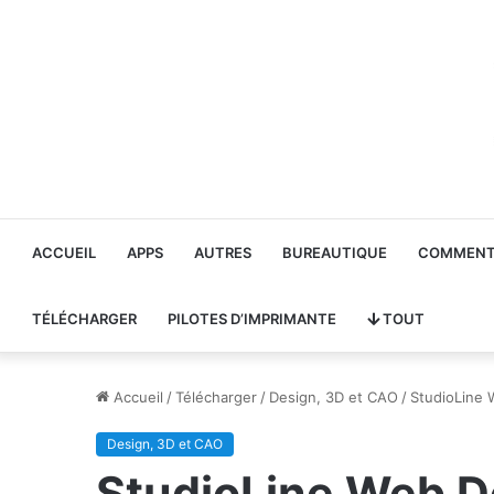
ACCUEIL
APPS
AUTRES
BUREAUTIQUE
COMMENT 
TÉLÉCHARGER
PILOTES D’IMPRIMANTE
TOUT
Accueil
/
Télécharger
/
Design, 3D et CAO
/
StudioLine 
Design, 3D et CAO
StudioLine Web De