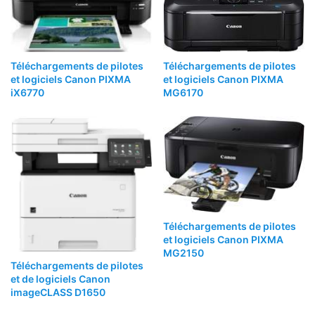
Téléchargements de pilotes
Téléchargements de pilotes
et logiciels Canon PIXMA
et logiciels Canon PIXMA
iX6770
MG6170
Téléchargements de pilotes
et logiciels Canon PIXMA
MG2150
Téléchargements de pilotes
et de logiciels Canon
imageCLASS D1650