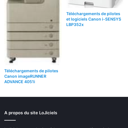
Téléchargements de pilotes
et logiciels Canon i-SENSYS
LBP352x
Téléchargements de pilotes
Canon imageRUNNER
ADVANCE 4051i
A propos du site LoJiciels