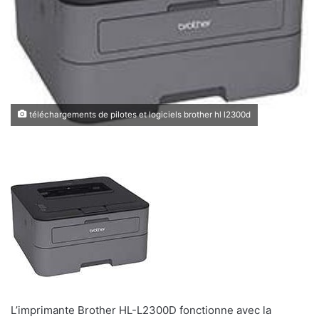
téléchargements de pilotes et logiciels brother hl l2300d
L’imprimante Brother HL-L2300D fonctionne avec la