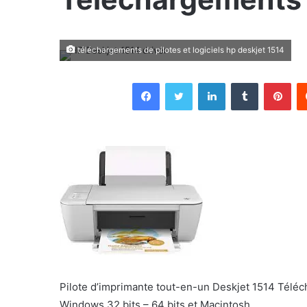
téléchargements de pilotes et logiciels hp deskjet 1514
Facebook
Twitter
Linkedin
Tumblr
Pin
Pilote d’imprimante tout-en-un Deskjet 1514 Téléc
Windows 32 bits – 64 bits et Macintosh.