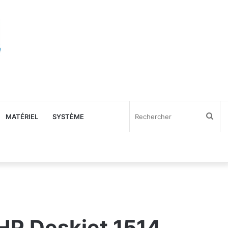
Rec
MATÉRIEL
SYSTÈME
 HP Deskjet 1514