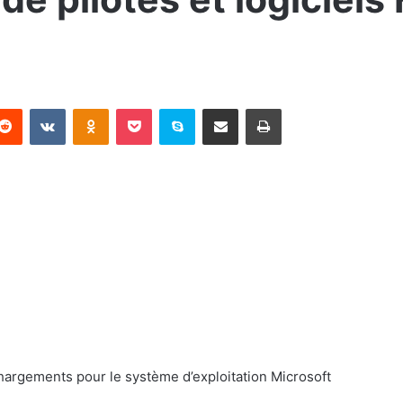
terest
Reddit
VKontakte
Odnoklassniki
Pocket
Skype
Partager par email
Imprimer
hargements pour le système d’exploitation Microsoft