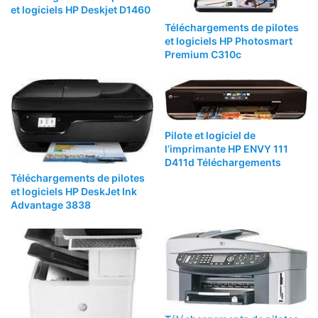
et logiciels HP Deskjet D1460
Téléchargements de pilotes
et logiciels HP Photosmart
Premium C310c
Pilote et logiciel de
l’imprimante HP ENVY 111
D411d Téléchargements
Téléchargements de pilotes
et logiciels HP DeskJet Ink
Advantage 3838