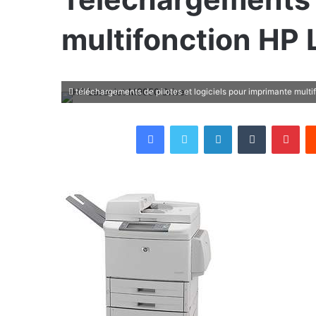
multifonction HP
téléchargements de pilotes et logiciels pour imprimante multif
Facebook
Twitter
Linkedin
Tumblr
Pin