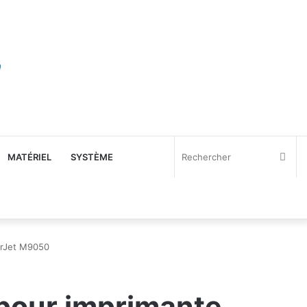
Rec
MATÉRIEL
SYSTÈME
serJet M9050
 pour imprimante