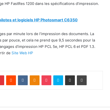
image HP FastRes 1200 dans les spécifications d’impression.
ilotes et logiciels HP Photosmart C6350
es par minute lors de l’impression des documents. La
ts par pouce, et cela ne prend que 9,5 secondes pour la
 langages d’impression HP PCL 5e, HP PCL 6 et PDF 1.3.
rtir de
Site Web HP
lr
Pinterest
Reddit
VKontakte
Odnoklassniki
Pocket
Skype
Partager par email
Imprimer