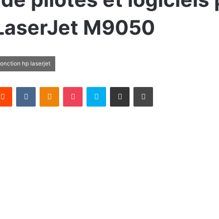
 LaserJet M9050
onction hp laserjet
terest
Reddit
VKontakte
Odnoklassniki
Pocket
Skype
Partager par email
Imprimer