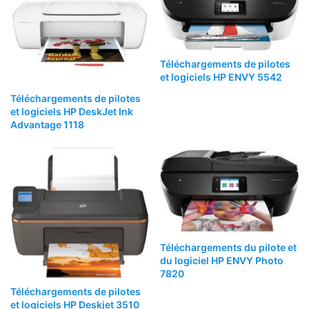
Téléchargements de pilotes
et logiciels HP ENVY 5542
Téléchargements de pilotes
et logiciels HP DeskJet Ink
Advantage 1118
Téléchargements du pilote et
du logiciel HP ENVY Photo
7820
Téléchargements de pilotes
et logiciels HP Deskjet 3510