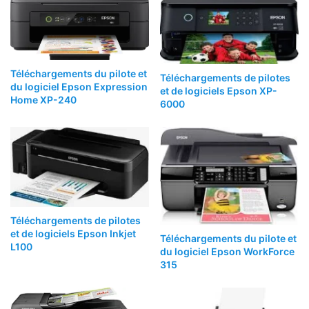
Téléchargements du pilote et
Téléchargements de pilotes
du logiciel Epson Expression
et de logiciels Epson XP-
Home XP-240
6000
Téléchargements de pilotes
et de logiciels Epson Inkjet
Téléchargements du pilote et
L100
du logiciel Epson WorkForce
315