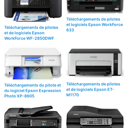
Téléchargements de pilotes
et logiciels Epson WorkForce
Téléchargements de pilotes
633
et de logiciels Epson
WorkForce WF-2850DWF
Téléchargements de pilotes
Téléchargements du pilote et
et de logiciels Epson ET-
du logiciel Epson Expression
M1170
Photo XP-8605