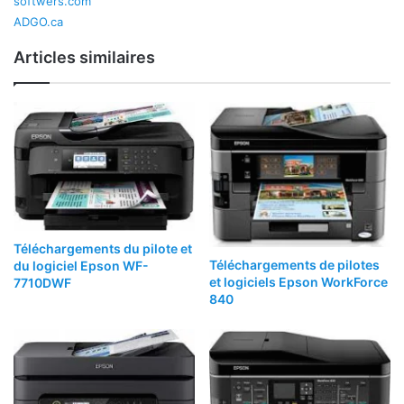
softwers.com
ADGO.ca
Articles similaires
Téléchargements du pilote et
Téléchargements de pilotes
du logiciel Epson WF-
et logiciels Epson WorkForce
7710DWF
840