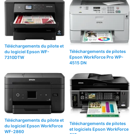
Téléchargements du pilote et
Téléchargements de pilotes
du logiciel Epson WF-
Epson WorkForce Pro WP-
7310DTW
4515 DN
Téléchargements du pilote et
Téléchargements de pilotes
du logiciel Epson WorkForce
et logiciels Epson WorkForce
WF-2860