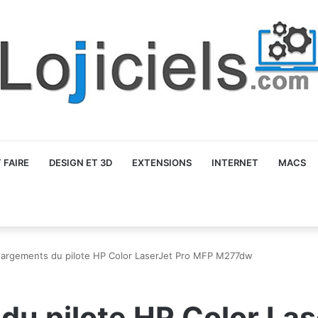
FAIRE
DESIGN ET 3D
EXTENSIONS
INTERNET
MACS
hargements du pilote HP Color LaserJet Pro MFP M277dw
du pilote HP Color La