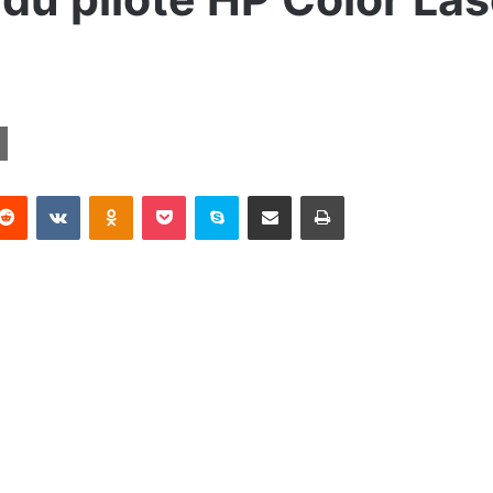
terest
Reddit
VKontakte
Odnoklassniki
Pocket
Skype
Partager par email
Imprimer