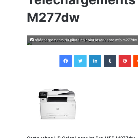
M277dw
téléchargements du pilote hp color laserjet pro mfp m277dw
Facebook
Twitter
Linkedin
Tumblr
Pin