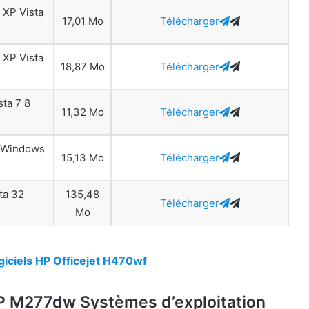
 XP Vista
17,01 Mo
Télécharger
 XP Vista
18,87 Mo
Télécharger
sta 7 8
11,32 Mo
Télécharger
r Windows
15,13 Mo
Télécharger
ta 32
135,48
Télécharger
Mo
giciels HP Officejet H470wf
FP M277dw Systèmes d’exploitation