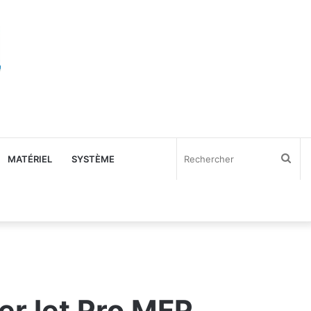
Rec
MATÉRIEL
SYSTÈME
serJet Pro MFP