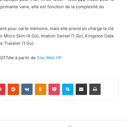
primante varie, elle est fonction de la complexité du
nt pour carte mémoire, mais elle prend en charge la clé
 Micro Skin (4 Go), Imation Swivel (1 Go), Kingston Data
e Traveler (1 Go).
M277dw à partir de
Site Web HP
lr
Pinterest
Reddit
VKontakte
Odnoklassniki
Pocket
Skype
Partager par email
Imprimer