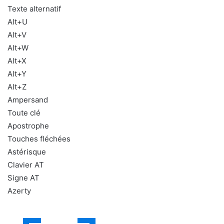
Texte alternatif
Alt+U
Alt+V
Alt+W
Alt+X
Alt+Y
Alt+Z
Ampersand
Toute clé
Apostrophe
Touches fléchées
Astérisque
Clavier AT
Signe AT
Azerty