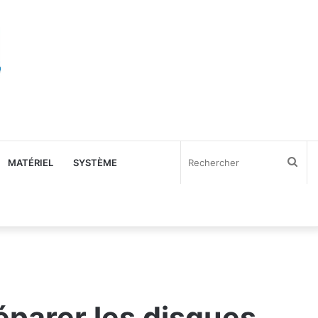
Rec
MATÉRIEL
SYSTÈME
 réparer les disques