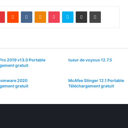
lr
Pinterest
Reddit
VKontakte
Odnoklassniki
Pocket
Skype
Partager par email
Imprimer
ro 2019 v13.0 Portable
tueur de voyous 12.7.5
gement gratuit
somware 2020
McAfee Stinger 12.1 Portable
gement gratuit
Téléchargement gratuit