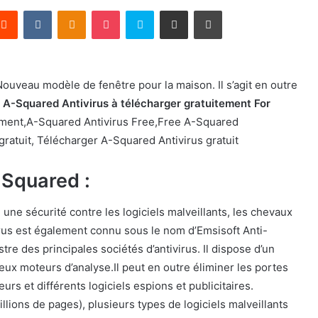
terest
Reddit
VKontakte
Odnoklassniki
Pocket
Skype
Partager par email
Imprimer
ouveau modèle de fenêtre pour la maison. Il s’agit en outre
e
A-Squared Antivirus à télécharger gratuitement For
tement,A-Squared Antivirus Free,Free A-Squared
gratuit, Télécharger A-Squared Antivirus gratuit
-Squared :
 une sécurité contre les logiciels malveillants, les chevaux
virus est également connu sous le nom d’Emsisoft Anti-
tre des principales sociétés d’antivirus. Il dispose d’un
eux moteurs d’analyse.Il peut en outre éliminer les portes
rs et différents logiciels espions et publicitaires.
lions de pages), plusieurs types de logiciels malveillants