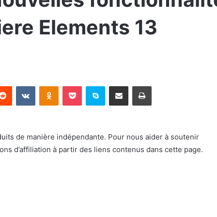
iere Elements 13
terest
Reddit
VKontakte
Odnoklassniki
Pocket
Skype
Partager par email
Imprimer
duits de manière indépendante. Pour nous aider à soutenir
 d’affiliation à partir des liens contenus dans cette page.