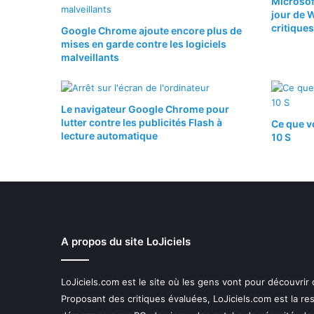
Microsof
jour de 
critiques
Google Chrome ajoute encore plus de
mises en garde contre les logiciels
malveillants
Le navigateur Google Chrome pour
lutter contre les publicités Flash à
Ce que v
lecture automatique
10 S
A propos du site LoJiciels
LoJiciels.com est le site où les gens vont pour découvrir
Proposant des critiques évaluées, LoJiciels.com est la r