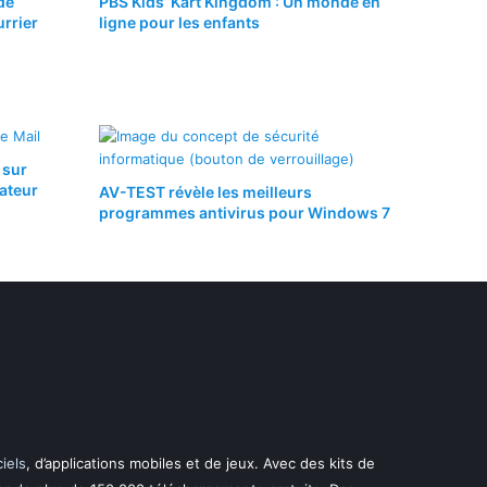
de
PBS Kids’ Kart Kingdom : Un monde en
rrier
ligne pour les enfants
 sur
nateur
AV-TEST révèle les meilleurs
programmes antivirus pour Windows 7
ciels
, d’applications mobiles et de jeux. Avec des kits de