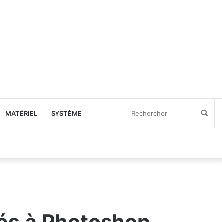
Rec
MATÉRIEL
SYSTÈME
tés à Photoshop