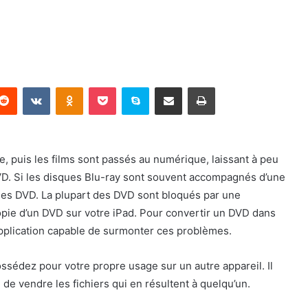
terest
Reddit
VKontakte
Odnoklassniki
Pocket
Skype
Partager par email
Imprimer
e, puis les films sont passés au numérique, laissant à peu
VD. Si les disques Blu-ray sont souvent accompagnés d’une
 des DVD. La plupart des DVD sont bloqués par une
 copie d’un DVD sur votre iPad. Pour convertir un DVD dans
 application capable de surmonter ces problèmes.
ossédez pour votre propre usage sur un autre appareil. Il
u de vendre les fichiers qui en résultent à quelqu’un.