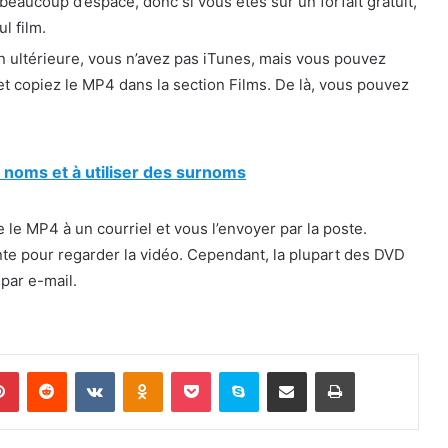
beaucoup d’espace, donc si vous êtes sur un forfait gratuit,
l film.
n ultérieure, vous n’avez pas iTunes, mais vous pouvez
et copiez le MP4 dans la section Films. De là, vous pouvez
 noms et à utiliser des surnoms
le MP4 à un courriel et vous l’envoyer par la poste.
ointe pour regarder la vidéo. Cependant, la plupart des DVD
par e-mail.
lr
Pinterest
Reddit
VKontakte
Odnoklassniki
Pocket
Skype
Partager par email
Imprimer