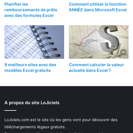
Planifier les
Comment utiliser la fonction
remboursements de prêts
ANNÉE dans Microsoft Excel
avec des formules Excel
9 meilleurs sites avec des
Comment calculer la valeur
modèles Excel gratuits
actuelle dans Excel ?
A propos du site LoJiciels
LoJiciels.com est le site où les gens vont pour découvrir des
téléchargements légaux gratuits.