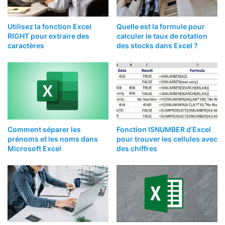
Utilisez la fonction Excel
Quelle est la formule pour
RIGHT pour extraire des
calculer le taux de rotation
caractères
des stocks dans Excel ?
Comment séparer les
Fonction ISNUMBER d’Excel
prénoms et les noms dans
pour trouver les cellules avec
Microsoft Excel
des chiffres