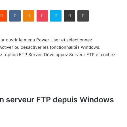
terest
Reddit
VKontakte
Odnoklassniki
Pocket
Skype
Partager par email
Imprimer
pour ouvrir le menu Power User et sélectionnez
 Activer ou désactiver les fonctionnalités Windows.
ez l’option FTP Server. Développez Serveur FTP et cochez
n serveur FTP depuis Windows