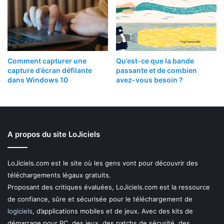
Comment capturer une
Qu’est-ce que la bande
capture d’écran défilante
passante et de combien
dans Windows 10
avez-vous besoin ?
A propos du site LoJiciels
LoJiciels.com est le site où les gens vont pour découvrir des
téléchargements légaux gratuits.
Proposant des critiques évaluées, LoJiciels.com est la ressource
de confiance, sûre et sécurisée pour le téléchargement de
logiciels
, d’applications mobiles et de jeux. Avec des kits de
démarrage pour PC, des jeux, des patchs de sécurité, des