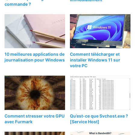
commande ?
10 meilleures applications de
Comment télécharger et
journalisation pour Windows
installer Windows 11 sur
votre PC
Comment stresser votre GPU
Qu’est-ce que Svchost.exe ?
avec Furmark
[Service Host]