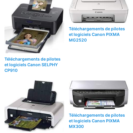
Téléchargements de pilotes
et logiciels Canon PIXMA
MG2520
Téléchargements de pilotes
et logiciels Canon SELPHY
CP910
Téléchargements de pilotes
et logiciels Canon PIXMA
MX300