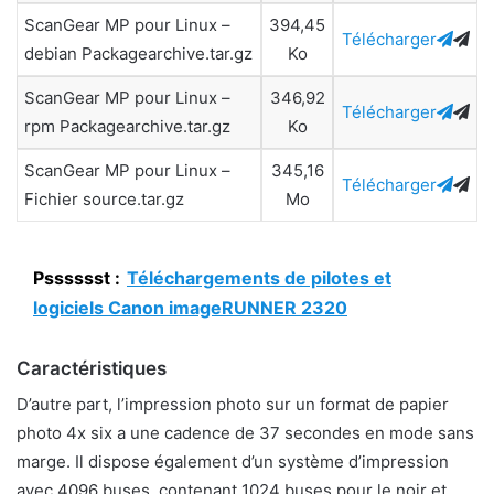
ScanGear MP pour Linux –
394,45
Télécharger
debian Packagearchive.tar.gz
Ko
ScanGear MP pour Linux –
346,92
Télécharger
rpm Packagearchive.tar.gz
Ko
ScanGear MP pour Linux –
345,16
Télécharger
Fichier source.tar.gz
Mo
Psssssst :
Téléchargements de pilotes et
logiciels Canon imageRUNNER 2320
Caractéristiques
D’autre part, l’impression photo sur un format de papier
photo 4x six a une cadence de 37 secondes en mode sans
marge. Il dispose également d’un système d’impression
avec 4096 buses, contenant 1024 buses pour le noir et