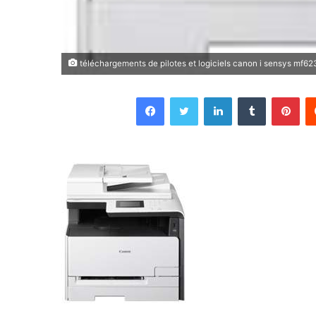
téléchargements de pilotes et logiciels canon i sensys mf62
Facebook
Twitter
Linkedin
Tumblr
Pin