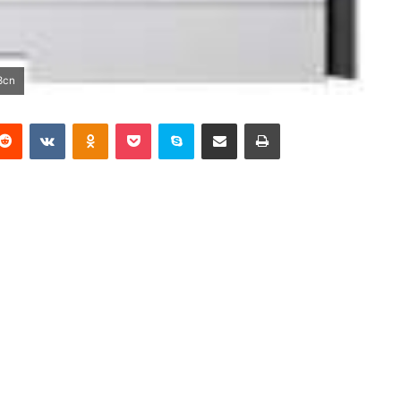
3cn
terest
Reddit
VKontakte
Odnoklassniki
Pocket
Skype
Partager par email
Imprimer