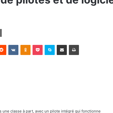
terest
Reddit
VKontakte
Odnoklassniki
Pocket
Skype
Partager par email
Imprimer
une classe à part, avec un pilote intégré qui fonctionne