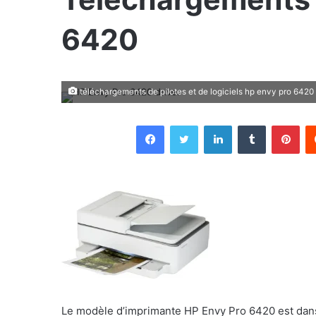
6420
téléchargements de pilotes et de logiciels hp envy pro 6420
Facebook
Twitter
Linkedin
Tumblr
Pin
Le modèle d’imprimante HP Envy Pro 6420 est dans 