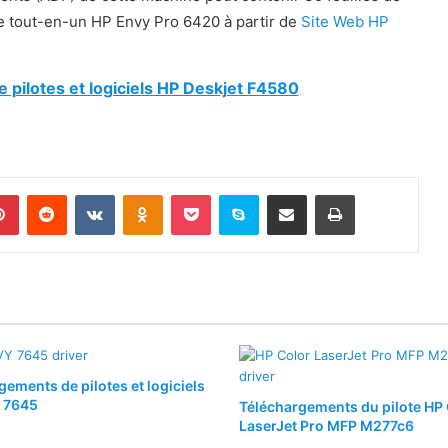
te tout-en-un HP Envy Pro 6420 à partir de
Site Web HP
pilotes et logiciels HP Deskjet F4580
lr
Pinterest
Reddit
VKontakte
Odnoklassniki
Pocket
Skype
Partager par email
Imprimer
gements de pilotes et logiciels
 7645
Téléchargements du pilote HP 
LaserJet Pro MFP M277c6