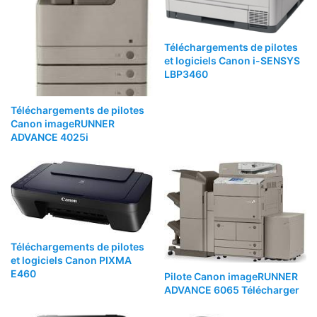
Téléchargements de pilotes
et logiciels Canon i-SENSYS
LBP3460
Téléchargements de pilotes
Canon imageRUNNER
ADVANCE 4025i
Téléchargements de pilotes
et logiciels Canon PIXMA
E460
Pilote Canon imageRUNNER
ADVANCE 6065 Télécharger