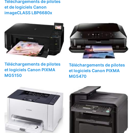
Téléchargements de pilotes
et de logiciels Canon
imageCLASS LBP6680x
Téléchargements de pilotes
Téléchargements de pilotes
et logiciels Canon PIXMA
et logiciels Canon PIXMA
MG5150
MG5470