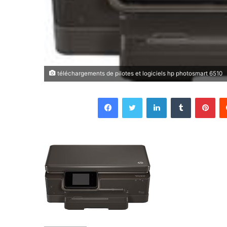
téléchargements de pilotes et logiciels hp photosmart 6510
Facebook
Twitter
Linkedin
Tumblr
Pin