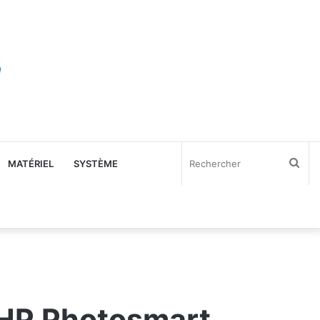
Rec
MATÉRIEL
SYSTÈME
s HP Photosmart