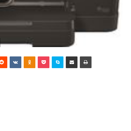
terest
Reddit
VKontakte
Odnoklassniki
Pocket
Skype
Partager par email
Imprimer