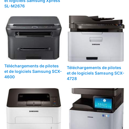
et logiciels Samsung Xpress
SL-M2676
Téléchargements de pilotes
Téléchargements de pilotes
et de logiciels Samsung SCX-
et de logiciels Samsung SCX-
4600
4728