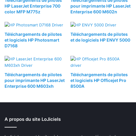
Téléchargements de pilotes
Téléchargements de pilotes
HP LaserJet Enterprise 700
pour imprimante HP LaserJet
color MFP M775z
Enterprise 600 M602n
Téléchargements de pilotes
Téléchargements de pilotes
et logiciels HP Photosmart
et de logiciels HP ENVY 5000
D7168
Téléchargements de pilotes
Téléchargements de pilotes
pour imprimante HP LaserJet
et logiciels HP Officejet Pro
Enterprise 600 M603xh
8500A
A propos du site LoJiciels