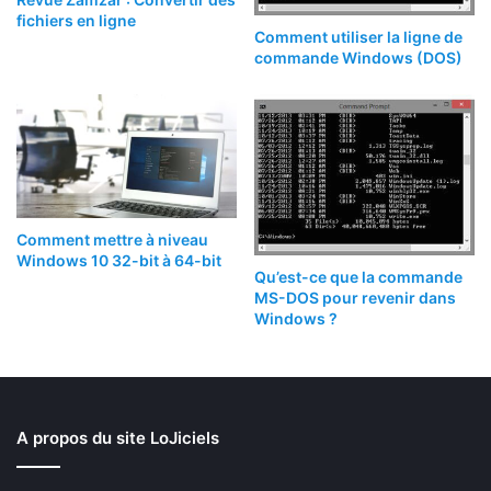
fichiers en ligne
Comment utiliser la ligne de
commande Windows (DOS)
Comment mettre à niveau
Windows 10 32-bit à 64-bit
Qu’est-ce que la commande
MS-DOS pour revenir dans
Windows ?
A propos du site LoJiciels