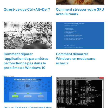
Qu’est-ce que Ctrl+Alt+Del ?
Comment stresser votre GPU
avec Furmark
Comment réparer
Comment démarrer
l’application de paramètres
Windows en mode sans
ne fonctionne pas dans le
échec ?
problème de Windows 10
Revue Zamzar : Convertir des