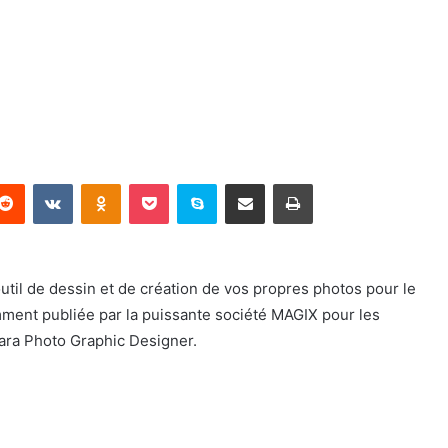
terest
Reddit
VKontakte
Odnoklassniki
Pocket
Skype
Partager par email
Imprimer
l de dessin et de création de vos propres photos pour le
mment publiée par la puissante société MAGIX pour les
Xara Photo Graphic Designer.