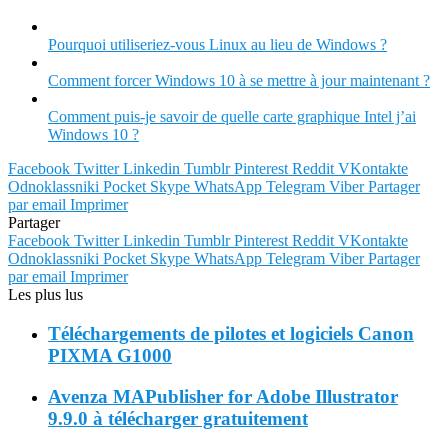
Pourquoi utiliseriez-vous Linux au lieu de Windows ?
Comment forcer Windows 10 à se mettre à jour maintenant ?
Comment puis-je savoir de quelle carte graphique Intel j’ai
Windows 10 ?
Facebook
Twitter
Linkedin
Tumblr
Pinterest
Reddit
VKontakte
Odnoklassniki
Pocket
Skype
WhatsApp
Telegram
Viber
Partager
par email
Imprimer
Partager
Facebook
Twitter
Linkedin
Tumblr
Pinterest
Reddit
VKontakte
Odnoklassniki
Pocket
Skype
WhatsApp
Telegram
Viber
Partager
par email
Imprimer
Les plus lus
Téléchargements de pilotes et logiciels Canon
PIXMA G1000
Avenza MAPublisher for Adobe Illustrator
9.9.0 à télécharger gratuitement