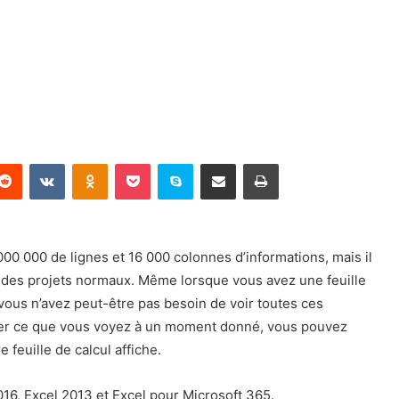
terest
Reddit
VKontakte
Odnoklassniki
Pocket
Skype
Partager par email
Imprimer
 000 000 de lignes et 16 000 colonnes d’informations, mais il
r des projets normaux. Même lorsque vous avez une feuille
 vous n’avez peut-être pas besoin de voir toutes ces
ser ce que vous voyez à un moment donné, vous pouvez
 feuille de calcul affiche.
016, Excel 2013 et Excel pour Microsoft 365.