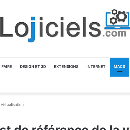
FAIRE
DESIGN ET 3D
EXTENSIONS
INTERNET
MACS
virtualisation
st de référence de la v