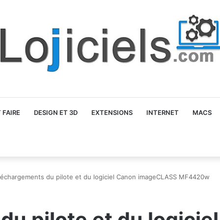
FAIRE
DESIGN ET 3D
EXTENSIONS
INTERNET
MACS
léchargements du pilote et du logiciel Canon imageCLASS MF4420w
u pilote et du logicie