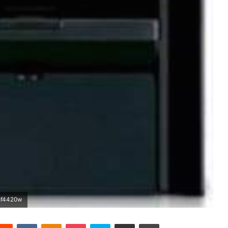
 mf4420w
terest
Reddit
VKontakte
Odnoklassniki
Pocket
Skype
Partager par email
Imprimer