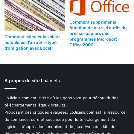
Comment supprimer la
fonction de barre d’outils du
presse-papiers des
Comment calculer la valeur
programmes Microsoft
actualisée d’un autre type
Office 2000
d’obligation avec Excel
A propos du site LoJiciels
LoJiciels.com est le site où les gens vont pour découvrir des
téléchargements légaux gratuits.
Proposant des critiques évaluées, LoJiciels.com est la ressource
de confiance, sûre et sécurisée pour le téléchargement de
logiciels
, d’applications mobiles et de jeux. Avec des kits de
démarrage pour PC, des jeux, des patchs de sécurité, des