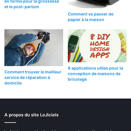
en forme pour la grossesse
et le post-partum
Comment se passer de
papier à la maison
8 applications utiles pour la
Comment trouver le meilleur
conception de maisons de
service de réparation à
bricolage
domicile
A propos du site LoJiciels