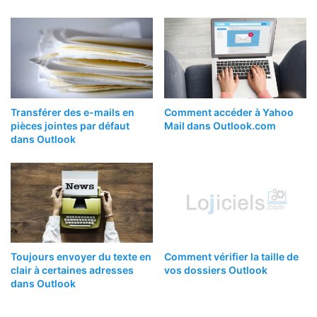
Transférer des e-mails en
Comment accéder à Yahoo
pièces jointes par défaut
Mail dans Outlook.com
dans Outlook
Toujours envoyer du texte en
Comment vérifier la taille de
clair à certaines adresses
vos dossiers Outlook
dans Outlook