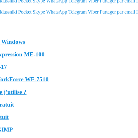
lassniki
Pocket
Skype
WhatsApp
Telegram
Viber
Partager par email
lassniki
Pocket
Skype
WhatsApp
Telegram
Viber
Partager par email
ur Windows
 Expression ME-100
417
n WorkForce WF-7510
j’utilise ?
ratuit
tuit
 GIMP