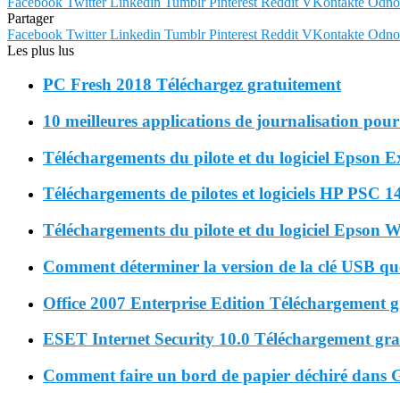
Facebook
Twitter
Linkedin
Tumblr
Pinterest
Reddit
VKontakte
Odnok
Partager
Facebook
Twitter
Linkedin
Tumblr
Pinterest
Reddit
VKontakte
Odnok
Les plus lus
PC Fresh 2018 Téléchargez gratuitement
10 meilleures applications de journalisation po
Téléchargements du pilote et du logiciel Epson
Téléchargements de pilotes et logiciels HP PSC 1
Téléchargements du pilote et du logiciel Epso
Comment déterminer la version de la clé USB que 
Office 2007 Enterprise Edition Téléchargement g
ESET Internet Security 10.0 Téléchargement gra
Comment faire un bord de papier déchiré dans